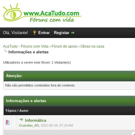
Olá, Visitante!
Entrar
Registar
AcaTudo - Fóruns com Vida
›
Fórum de apoio
›
Obras na casa
Informações e alertas
Utilizadores a verem este fórum: 1 Visitante(s)
Atenção:
Não são permitidos conteúdos fora de contexto.
Informações e alertas
Tópico
/
Autor
Informática
0 Voto(s) - 0 de 5 na totalidade
1
2
3
4
5
Guardiao_AD
,
2022-05-28, 07:18 AM