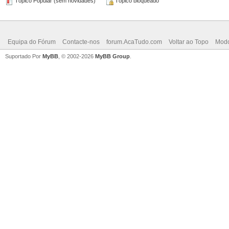
Tópico Popular (sem novidades)
Tópico bloqueado
Equipa do Fórum
Contacte-nos
forum.AcaTudo.com
Voltar ao Topo
Modo
Suportado Por
MyBB
, © 2002-2026
MyBB Group
.