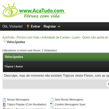
Olá, Visitante!
Entrar
Registar
AcaTudo - Fóruns com Vida
›
Actividade de Campo
›
Lazer - Quem não gosta de
Velocípedes
Utilizadores a verem este fórum: 1 Visitante(s)
Velocípedes
Tópico
/
Autor
Desculpe, mas de momento não existem Tópicos neste Fórum, com as opçõ
Novas Mensagens
Sem Novas Mensagens
Tópico Popular (Com Novidades)
Contém Mensagens Suas